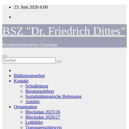
Zum
23. Juni 2026
6:00
Inhalt
springen
BSZ "Dr. Friedrich Dittes"
Berufsschulzentrum Glauchau
Bildungsangebot
Kontakt
Schulleitung
Beratungslehrer
Sozialpädagogische Betreuung
Anfahrt
Organisation
Blockplan 2025/26
Blockplan 2026/27
Leitbilder
Transparenzhinweis