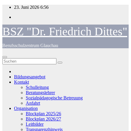
Zum
23. Juni 2026
6:56
Inhalt
springen
BSZ "Dr. Friedrich Dittes"
Berufsschulzentrum Glauchau
Bildungsangebot
Kontakt
Schulleitung
Beratungslehrer
Sozialpädagogische Betreuung
Anfahrt
Organisation
Blockplan 2025/26
Blockplan 2026/27
Leitbilder
Transparenzhinweis