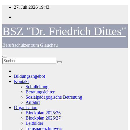
Zum
27. Juli 2026
19:43
Inhalt
springen
BSZ "Dr. Friedrich Dittes"
Berufsschulzentrum Glauchau
Bildungsangebot
Kontakt
Schulleitung
Beratungslehrer
Sozialpädagogische Betreuung
Anfahrt
Organisation
Blockplan 2025/26
Blockplan 2026/27
Leitbilder
Transparenzhinweis