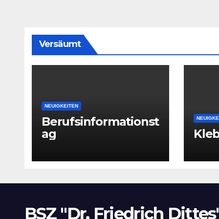
Versäumt
NEUIGKEITEN
Berufsinformationst
NEUIGKE
ag
Kle
BSZ "Dr. Friedrich Dittes