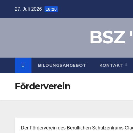
Zum
27. Juli 2026
18:20
Inhalt
springen
BSZ "
BILDUNGSANGEBOT
KONTAKT
Förderverein
Der Förderverein des Beruflichen Schulzentrums Glau